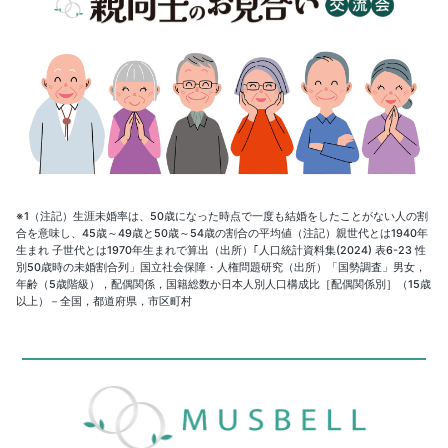
※1（注記）生涯未婚率は、50歳になった時点で一度も結婚をしたことがない人の割
合を意味し、45歳～49歳と50歳～54歳の割合の平均値（注記）親世代とは1940年
生まれ 子世代とは1970年生まれで算出（出所）｢人口統計資料集(2024) 表6-23 性
別50歳時の未婚割合列」国立社会保障・人権問題研究（出所）「国勢調査」男女，
年齢（5歳階級），配偶関係，国籍総数か日本人別人口構成比［配偶関係別］（15歳
以上）－全国，都道府県，市区町村